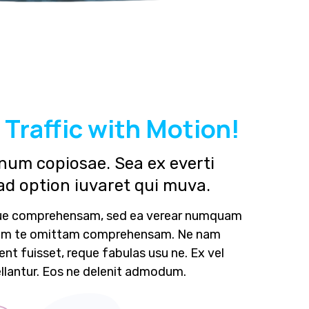
 Traffic with Motion!
num copiosae. Sea ex everti
ad option iuvaret qui muva.
que comprehensam, sed ea verear numquam
Nam te omittam comprehensam. Ne nam
t fuisset, reque fabulas usu ne. Ex vel
llantur. Eos ne delenit admodum.