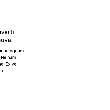
verti
muva.
ear numquam
. Ne nam
e. Ex vel
m.